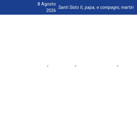
8 Agosto
Santi Sisto II, papa, e compagni, martiri
2026
Home
Chi siamo
Attività
Appuntamenti
Giub