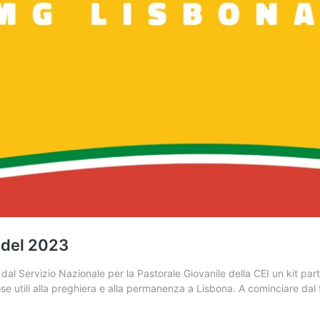
a del 2023
 Servizio Nazionale per la Pastorale Giovanile della CEI un kit partic
 cose utili alla preghiera e alla permanenza a Lisbona. A cominciare dal