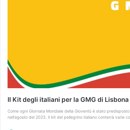
Il Kit degli italiani per la GMG di Lisbon
Come ogni Giornata Mondiale della Gioventù è stato predisposto dal
nell’agosto del 2023. Il kit del pellegrino italiano conterrà varie