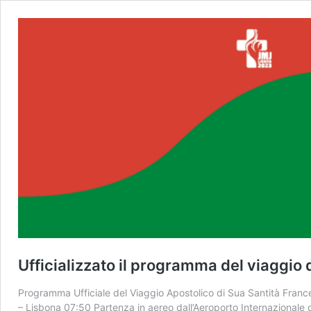
Ufficializzato il programma del viaggi
Programma Ufficiale del Viaggio Apostolico di Sua Santità Franc
– Lisbona 07:50 Partenza in aereo dall’Aeroporto Internazionale