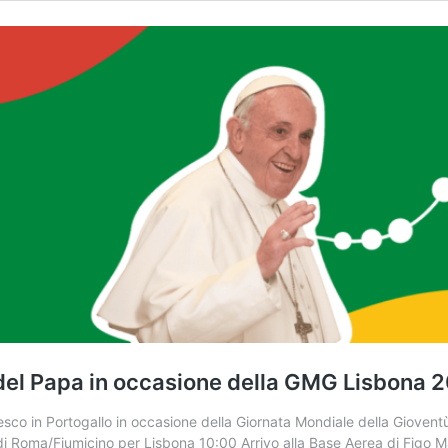
o del Papa in occasione della GMG Lisbona 
esco in Portogallo in occasione della Giornata Mondiale della Giov
 di Roma/Fiumicino per Lisbona 10:00 Arrivo alla Base Aerea di Figo