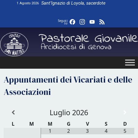
Skip
Sant’Ignazio di Loyola, sacerdote
1 Agosto 2026
to
content
Facebook
Instagram
YouTube
Feed
Seguici
su
Appuntamenti dei Vicariati e delle
Associazioni
Luglio
2026
L
M
M
G
V
S
D
1
2
3
4
5