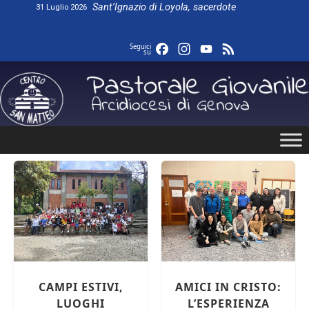
Skip
Sant’Ignazio di Loyola, sacerdote
31 Luglio 2026
to
content
Facebook
Instagram
YouTube
Feed
Seguici
su
AL VIA I
revious
PREPARATIVI PER
CAMPI ESTIVI,
LA GMG DI SEOUL
LUOGHI