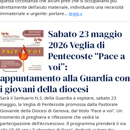
questa circostanza che alcuni preti che si occupavano più
direttamente dell’aiuto materiale, individuano una necessità
immateriale e urgente: portare…
leggi »
Sabato 23 maggio
2026 Veglia di
Pentecoste “Pace a
voi”:
appuntamento alla Guardia con
i giovani della diocesi
Sarà il Santuario N.S. della Guardia a ospitare, sabato 23
maggio, la Veglia di Pentecoste promossa dalla Pastorale
Giovanile della Diocesi di Genova, dal titolo “Pace a voi”. Un
momento di preghiera e riflessione che vedrà la
partecipazione dell’Arcivescovo. Il programma prenderà il via
alle 18.45 con i “Laboratori di Pace”, dedicati ai temi dei