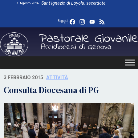
Skip
Sant’Ignazio di Loyola, sacerdote
1 Agosto 2026
to
content
Facebook
Instagram
YouTube
Feed
Seguici
su
3 FEBBRAIO 2015
ATTIVITÀ
Consulta Diocesana di PG