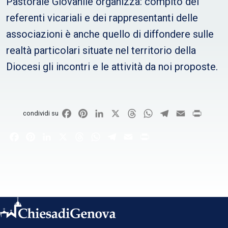
Pastorale Giovanile organizza: compito dei
referenti vicariali e dei rappresentanti delle
associazioni è anche quello di diffondere sulle
realtà particolari situate nel territorio della
Diocesi gli incontri e le attività da noi proposte.
Facebook
Pinterest
LinkedIn
X
Threads
WhatsApp
Telegram
Email
Print
condividi su
Facebook
Pinterest
LinkedIn
X
Threads
WhatsApp
Telegram
Email
Print