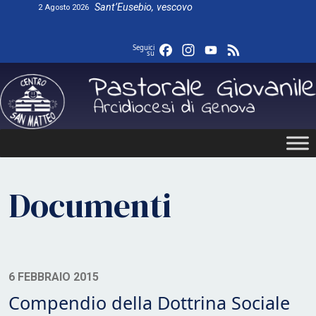
Skip
Sant’Eusebio, vescovo
2 Agosto 2026
to
content
Facebook
Instagram
YouTube
Feed
Seguici
su
Documenti
6 FEBBRAIO 2015
Compendio della Dottrina Sociale