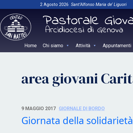
Skip
2 Agosto 2026
Sant’Alfonso Maria de’ Liguori
to
content
Home
Chi siamo
Attività
Appuntamenti
area giovani Cari
9 MAGGIO 2017
GIORNALE DI BORDO
Giornata della solidarietà