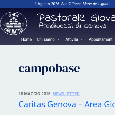
Skip
1 Agosto 2026
Sant’Alfonso Maria de’ Liguori
to
content
Home
Chi siamo
Attività
Appuntamenti
campobase
18 MAGGIO 2015
NEWSLETTER
Caritas Genova – Area Gi