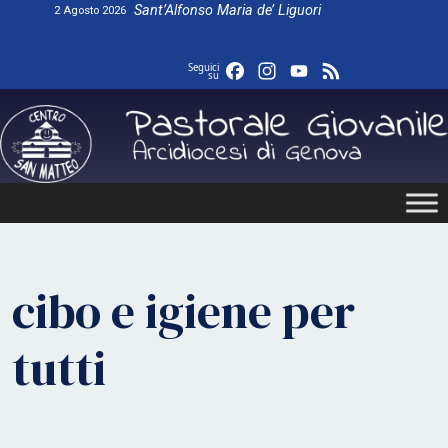
Skip
Sant’Alfonso Maria de’ Liguori
2 Agosto 2026
to
content
Facebook
Instagram
YouTube
Feed
Seguici
su
cibo e igiene per
tutti