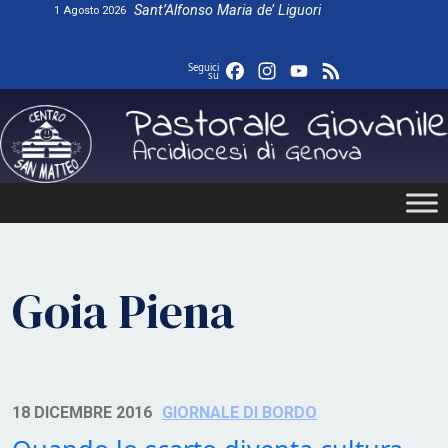
Skip
Sant’Alfonso Maria de’ Liguori
1 Agosto 2026
to
content
Facebook
Instagram
YouTube
Feed
Seguici
su
Goia Piena
18 DICEMBRE 2016
GIORNALE DI BORDO