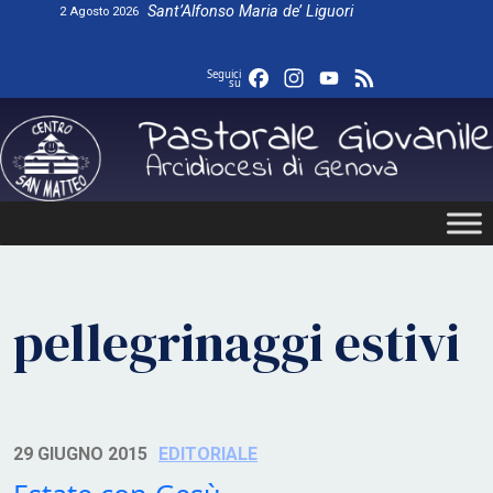
Skip
Sant’Alfonso Maria de’ Liguori
2 Agosto 2026
to
content
Facebook
Instagram
YouTube
Feed
Seguici
su
pellegrinaggi estivi
29 GIUGNO 2015
EDITORIALE