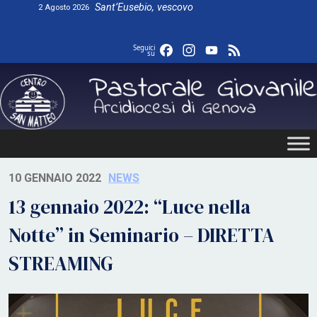
Skip
Sant’Eusebio, vescovo
2 Agosto 2026
to
content
Facebook
Instagram
YouTube
Feed
Seguici
su
10 GENNAIO 2022
NEWS
13 gennaio 2022: “Luce nella
Notte” in Seminario – DIRETTA
STREAMING