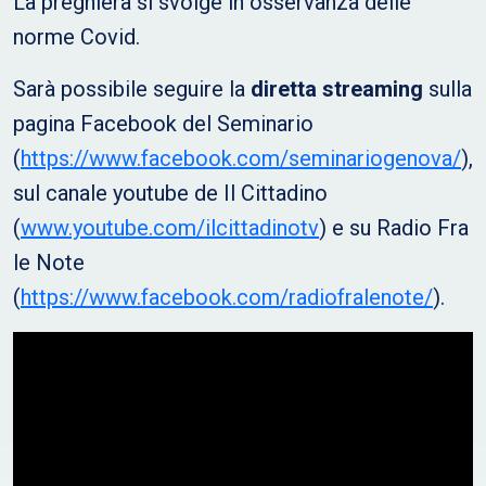
La preghiera si svolge in osservanza delle
norme Covid.
Sarà possibile seguire la
diretta streaming
sulla
pagina Facebook del Seminario
(
https://www.facebook.com/seminariogenova/
),
sul canale youtube de Il Cittadino
(
www.youtube.com/ilcittadinotv
) e su Radio Fra
le Note
(
https://www.facebook.com/radiofralenote/
).