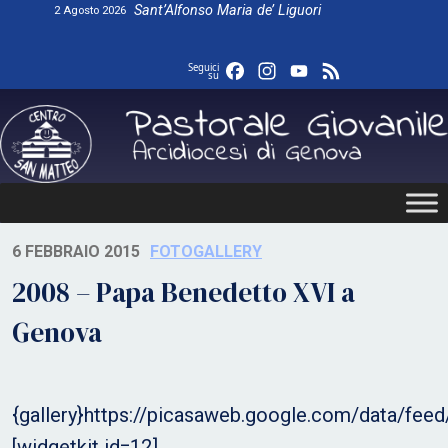
Skip
Sant’Alfonso Maria de’ Liguori
2 Agosto 2026
to
content
Facebook
Instagram
YouTube
Feed
Seguici
su
6 FEBBRAIO 2015
FOTOGALLERY
2008 – Papa Benedetto XVI a
Genova
{gallery}https://picasaweb.google.com/data/f
[widgetkit id=12]