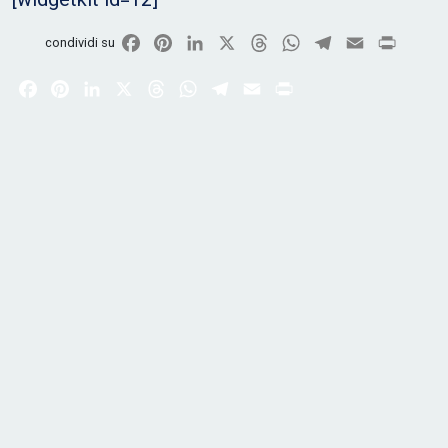
Facebook
Pinterest
LinkedIn
X
Threads
WhatsApp
Telegram
Email
Print
condividi su
Facebook
Pinterest
LinkedIn
X
Threads
WhatsApp
Telegram
Email
Print