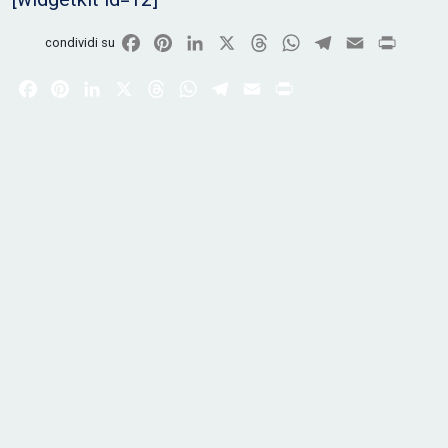
Facebook
Pinterest
LinkedIn
X
Threads
WhatsApp
Telegram
Email
Print
condividi su
Facebook
Pinterest
LinkedIn
X
Threads
WhatsApp
Telegram
Email
Print