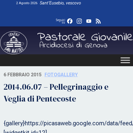
Skip
Sant’Eusebio, vescovo
2 Agosto 2026
to
content
Facebook
Instagram
YouTube
Feed
Seguici
su
6 FEBBRAIO 2015
FOTOGALLERY
2014.06.07 – Pellegrinaggio e
Veglia di Pentecoste
{gallery}https://picasaweb.google.com/data/f
[widgetkit id=12]