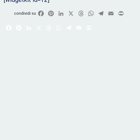
Facebook
Pinterest
LinkedIn
X
Threads
WhatsApp
Telegram
Email
Print
condividi su
Facebook
Pinterest
LinkedIn
X
Threads
WhatsApp
Telegram
Email
Print