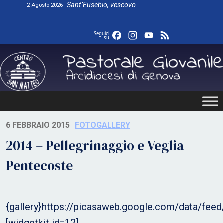
Skip
Sant’Eusebio, vescovo
2 Agosto 2026
to
content
Facebook
Instagram
YouTube
Feed
Seguici
su
6 FEBBRAIO 2015
FOTOGALLERY
2014 – Pellegrinaggio e Veglia
Pentecoste
{gallery}https://picasaweb.google.com/data/f
[widgetkit id=12]