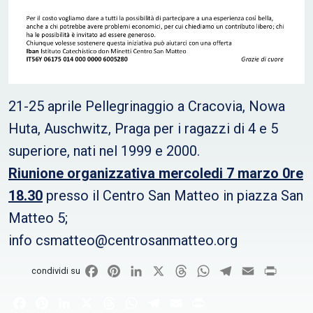
21-25 aprile Pellegrinaggio a Cracovia, Nowa
Huta, Auschwitz, Praga per i ragazzi di 4 e 5
superiore, nati nel 1999 e 2000.
Riunione organizzativa mercoledi 7 marzo 0re
18.30
presso il Centro San Matteo in piazza San
Matteo 5;
info csmatteo@centrosanmatteo.org
Facebook
Pinterest
LinkedIn
X
Threads
WhatsApp
Telegram
Email
Print
condividi su
Facebook
Pinterest
LinkedIn
X
Threads
WhatsApp
Telegram
Email
Print