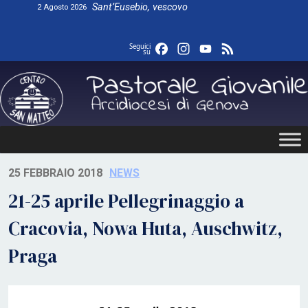
Skip
Sant’Eusebio, vescovo
2 Agosto 2026
to
content
Facebook
Instagram
YouTube
Feed
Seguici
su
25 FEBBRAIO 2018
NEWS
21-25 aprile Pellegrinaggio a
Cracovia, Nowa Huta, Auschwitz,
Praga