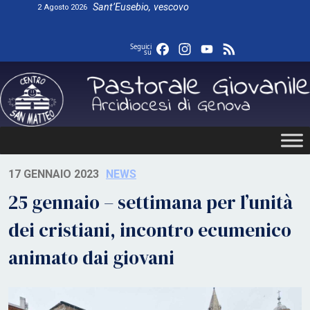
Skip
Sant’Eusebio, vescovo
2 Agosto 2026
to
content
Facebook
Instagram
YouTube
Feed
Seguici
su
17 GENNAIO 2023
NEWS
25 gennaio – settimana per l’unità
dei cristiani, incontro ecumenico
animato dai giovani