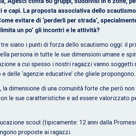
ria, Agesci conta 60 gruppi, suddivisi in 6 zone, pe
i e capi. La proposta associativa dello scautismo
Co
me evitare di ‘perderli per strada’, specialment
mita un po’ gli incontri e le attività?
tre siano i punti di forza dello scautismo oggi: il p
della persona in tutte le sue dimensioni umane e spir
ione a cui spesso i nostri ragazzi vanno soggetti n
 e delle ‘agenzie educative’ che gliele propongono.
, la dimensione di una comunità forte che però non
on le sue caratteristiche e ad essere valorizzato p
l’educazione scout (tipicamente: 12 anni dalla Promes
engono proposte ai ragazzi.