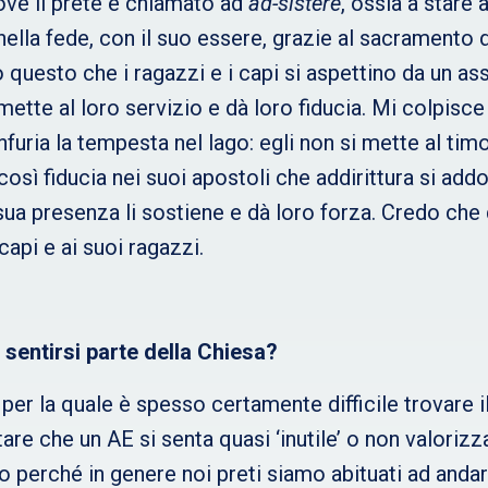
dove il prete è chiamato ad
ad-sistere
, ossia a stare
 nella fede, con il suo essere, grazie al sacramento
questo che i ragazzi e i capi si aspettino da un as
mette al loro servizio e dà loro fiducia. Mi colpisc
uria la tempesta nel lago: egli non si mette al timon
così fiducia nei suoi apostoli che addirittura si add
 sua presenza li sostiene e dà loro forza. Credo ch
capi e ai suoi ragazzi.
 sentirsi parte della Chiesa?
er la quale è spesso certamente difficile trovare il
are che un AE si senta quasi ‘inutile’ o non valorizz
erché in genere noi preti siamo abituati ad andare qu