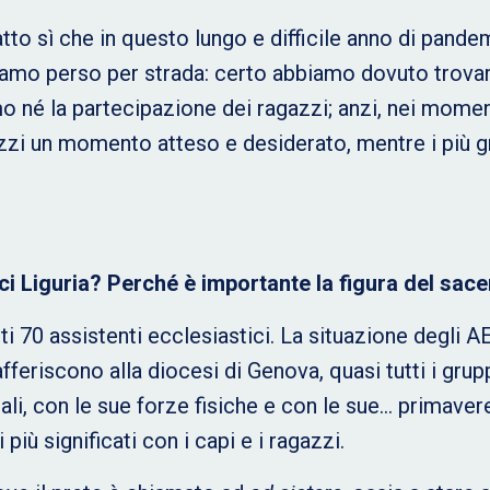
 fatto sì che in questo lungo e difficile anno di pand
bbiamo perso per strada: certo abbiamo dovuto trov
mo né la partecipazione dei ragazzi; anzi, nei momen
gazzi un momento atteso e desiderato, mentre i più 
ci Liguria? Perché è importante la figura del sace
ti 70 assistenti ecclesiastici. La situazione degli A
fferiscono alla diocesi di Genova, quasi tutti i gr
riali, con le sue forze fisiche e con le sue… primave
ù significati con i capi e i ragazzi.