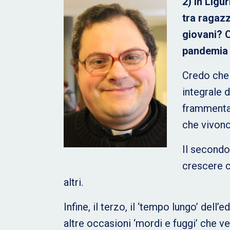
2) In Ligu
tra ragazz
giovani? 
pandemia li
Credo che 
integrale 
frammentaz
che vivono
Il secondo
crescere c
altri.
Infine, il terzo, il ‘tempo lungo’ del
altre occasioni ‘mordi e fuggi’ che v