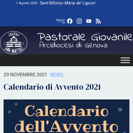
Skip
Sant’Alfonso Maria de’ Liguori
1 Agosto 2026
to
content
Facebook
Instagram
YouTube
Feed
Seguici
su
29 NOVEMBRE 2021
NEWS
Calendario di Avvento 2021