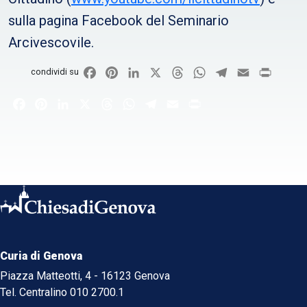
sulla pagina Facebook del Seminario
Arcivescovile.
Facebook
Pinterest
LinkedIn
X
Threads
WhatsApp
Telegram
Email
Print
condividi su
Facebook
Pinterest
LinkedIn
X
Threads
WhatsApp
Telegram
Email
Print
Curia di Genova
Piazza Matteotti, 4 - 16123 Genova
Tel. Centralino 010 2700.1