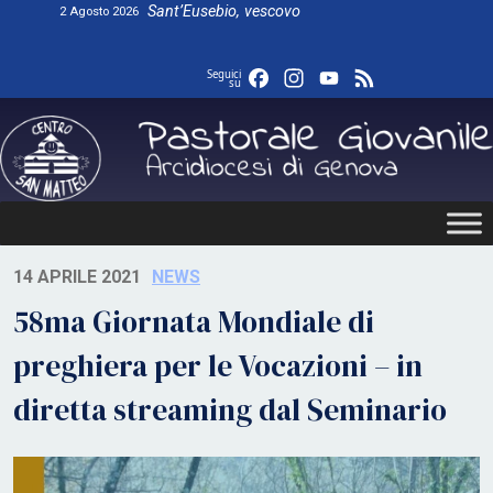
Skip
Sant’Eusebio, vescovo
2 Agosto 2026
to
content
Facebook
Instagram
YouTube
Feed
Seguici
su
14 APRILE 2021
NEWS
58ma Giornata Mondiale di
preghiera per le Vocazioni – in
diretta streaming dal Seminario