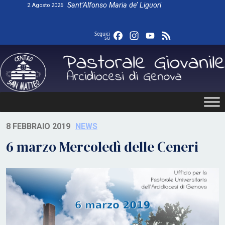
Skip
Sant’Alfonso Maria de’ Liguori
2 Agosto 2026
to
content
Facebook
Instagram
YouTube
Feed
Seguici
su
8 FEBBRAIO 2019
NEWS
6 marzo Mercoledì delle Ceneri