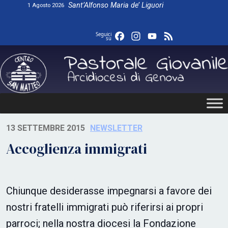
Skip
Sant’Alfonso Maria de’ Liguori
1 Agosto 2026
to
content
Facebook
Instagram
YouTube
Feed
Seguici
su
13 SETTEMBRE 2015
NEWSLETTER
Accoglienza immigrati
Chiunque desiderasse impegnarsi a favore dei
nostri fratelli immigrati può riferirsi ai propri
parroci; nella nostra diocesi la Fondazione