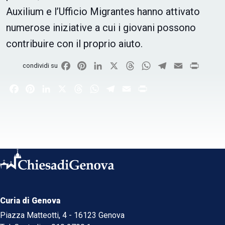
Auxilium e l’Ufficio Migrantes hanno attivato
numerose iniziative a cui i giovani possono
contribuire con il proprio aiuto.
Facebook
Pinterest
LinkedIn
X
Threads
WhatsApp
Telegram
Email
Print
condividi su
Facebook
Pinterest
LinkedIn
X
Threads
WhatsApp
Telegram
Email
Print
Curia di Genova
Piazza Matteotti, 4 - 16123 Genova