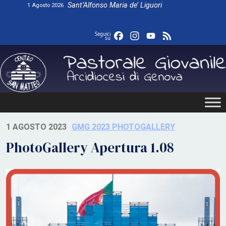
Skip
Sant’Alfonso Maria de’ Liguori
1 Agosto 2026
to
content
Facebook
Instagram
YouTube
Feed
Seguici
su
1 AGOSTO 2023
GMG 2023 PHOTOGALLERY
PhotoGallery Apertura 1.08