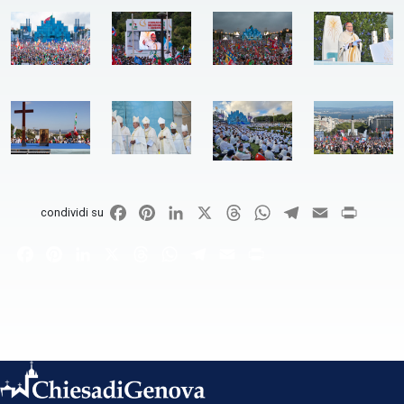
Facebook
Pinterest
LinkedIn
X
Threads
WhatsApp
Telegram
Email
Print
condividi su
Facebook
Pinterest
LinkedIn
X
Threads
WhatsApp
Telegram
Email
Print