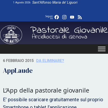
Skip
Sant’Alfonso Maria de’ Liguori
1 Agosto 2026
to
content
Facebook
Instagram
YouTube
Feed
Seguici
su
6 FEBBRAIO 2015
DA ELIMINARE?
AppLaude
L’App della pastorale giovanile
E’ possibile scaricare gratuitamente sul proprio
Smartphone o tablet l’applicazione.