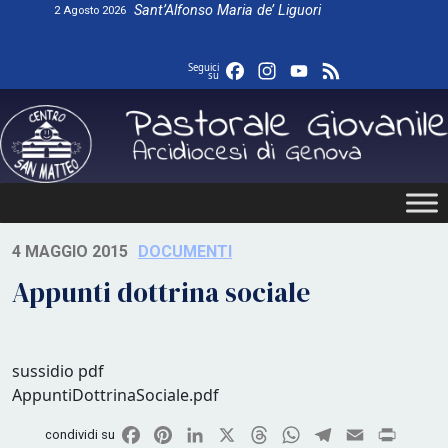
Skip
Sant’Alfonso Maria de’ Liguori
2 Agosto 2026
to
content
Facebook
Instagram
YouTube
Feed
Seguici
su
4 MAGGIO 2015
DOCUMENTI
Appunti dottrina sociale
sussidio pdf
AppuntiDottrinaSociale.pdf
Facebook
Pinterest
LinkedIn
X
Threads
WhatsApp
Telegram
Email
Print
condividi su