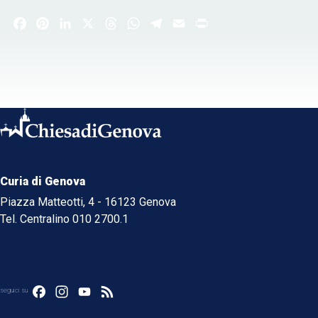
Facebook
Pinterest
LinkedIn
X
Threads
WhatsApp
Telegram
Email
Print
Curia di Genova
Piazza Matteotti, 4 - 16123 Genova
Tel. Centralino 010 2700.1
Facebook
Instagram
YouTube
Feed
seguici su