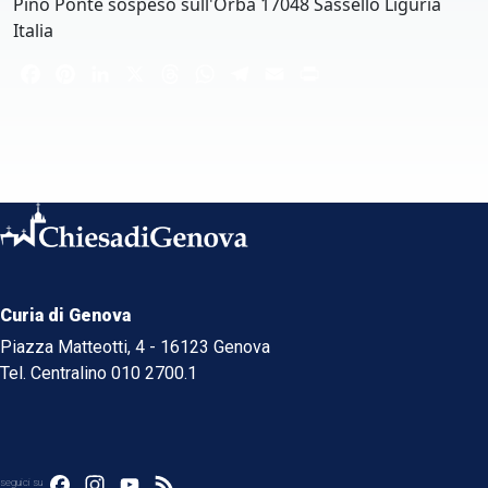
Pino Ponte sospeso sull'Orba 17048 Sassello Liguria
Italia
Facebook
Pinterest
LinkedIn
X
Threads
WhatsApp
Telegram
Email
Print
Curia di Genova
Piazza Matteotti, 4 - 16123 Genova
Tel. Centralino 010 2700.1
Facebook
Instagram
YouTube
Feed
seguici su