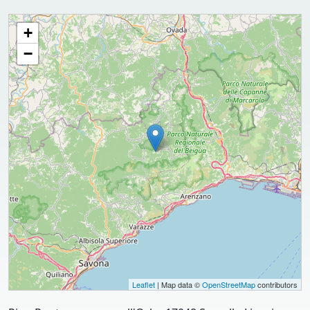
Base Scout "Il Rostiolo"
+
−
Leaflet
| Map data ©
OpenStreetMap
contributors