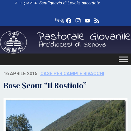
Skip
Sant’Ignazio di Loyola, sacerdote
31 Luglio 2026
to
content
Facebook
Instagram
YouTube
Feed
Seguici
su
16 APRILE 2015
CASE PER CAMPI E BIVACCHI
Base Scout “Il Rostiolo”