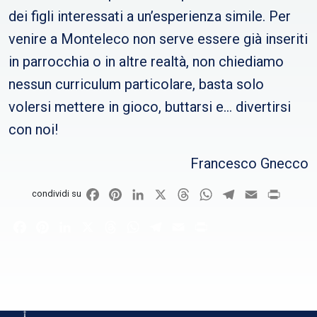
dei figli interessati a un’esperienza simile. Per
venire a Monteleco non serve essere già inseriti
in parrocchia o in altre realtà, non chiediamo
nessun curriculum particolare, basta solo
volersi mettere in gioco, buttarsi e… divertirsi
con noi!
Francesco Gnecco
Facebook
Pinterest
LinkedIn
X
Threads
WhatsApp
Telegram
Email
Print
condividi su
Facebook
Pinterest
LinkedIn
X
Threads
WhatsApp
Telegram
Email
Print