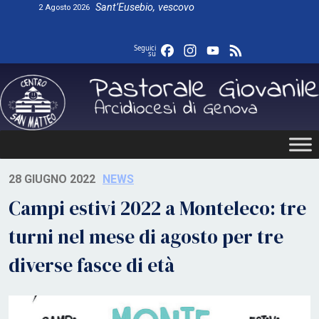
Skip
Sant’Eusebio, vescovo
2 Agosto 2026
to
content
Facebook
Instagram
YouTube
Feed
Seguici
su
28 GIUGNO 2022
NEWS
Campi estivi 2022 a Monteleco: tre
turni nel mese di agosto per tre
diverse fasce di età