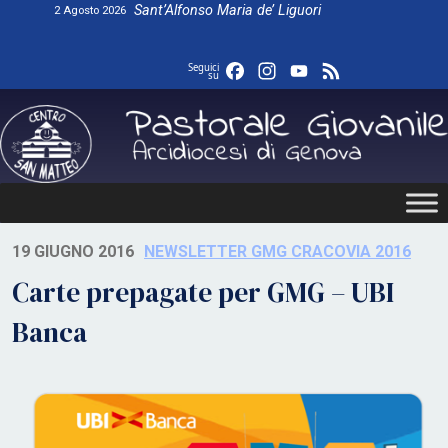
Skip
Sant’Alfonso Maria de’ Liguori
2 Agosto 2026
to
content
Facebook
Instagram
YouTube
Feed
Seguici
su
19 GIUGNO 2016
NEWSLETTER GMG CRACOVIA 2016
Carte prepagate per GMG – UBI
Banca