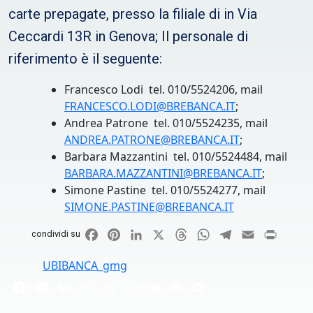
carte prepagate, presso la filiale di in Via
Ceccardi 13R in Genova; Il personale di
riferimento è il seguente:
Francesco Lodi tel. 010/5524206, mail
FRANCESCO.LODI@BREBANCA.IT
;
Andrea Patrone tel. 010/5524235, mail
ANDREA.PATRONE@BREBANCA.IT
;
Barbara Mazzantini tel. 010/5524484, mail
BARBARA.MAZZANTINI@BREBANCA.IT
;
Simone Pastine tel. 010/5524277, mail
SIMONE.PASTINE@BREBANCA.IT
Facebook
Pinterest
LinkedIn
X
Threads
WhatsApp
Telegram
Email
Print
condividi su
UBIBANCA_gmg
Facebook
Pinterest
LinkedIn
X
Threads
WhatsApp
Telegram
Email
Print