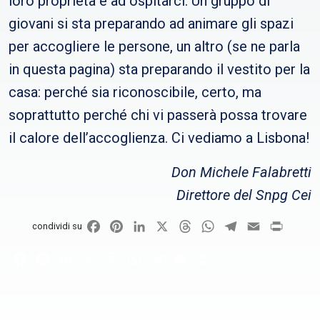
loro proprietà e ad ospitarci. Un gruppo di
giovani si sta preparando ad animare gli spazi
per accogliere le persone, un altro (se ne parla
in questa pagina) sta preparando il vestito per la
casa: perché sia riconoscibile, certo, ma
soprattutto perché chi vi passerà possa trovare
il calore dell’accoglienza. Ci vediamo a Lisbona!
Don Michele Falabretti
Direttore del Snpg Cei
Facebook
Pinterest
LinkedIn
X
Threads
WhatsApp
Telegram
Email
Print
condividi su
Facebook
Pinterest
LinkedIn
X
Threads
WhatsApp
Telegram
Email
Print