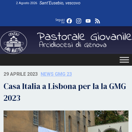
Skip
Sant’Eusebio, vescovo
2 Agosto 2026
to
content
Facebook
Instagram
YouTube
Feed
Seguici
su
29 APRILE 2023
NEWS GMG 23
Casa Italia a Lisbona per la la GMG
2023