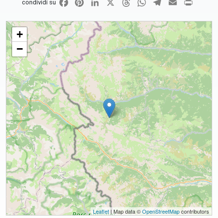
Facebook
Pinterest
LinkedIn
X
Threads
WhatsApp
Telegram
Email
Print
condividi su
Casa montana Maria Regina degli Apostoli in Pian Cassin
+
−
Leaflet
| Map data ©
OpenStreetMap
contributors