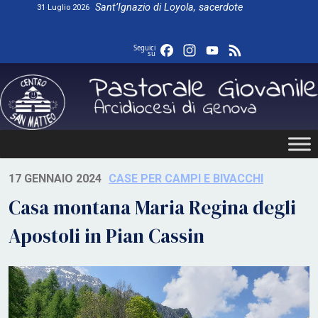
Skip
Sant’Ignazio di Loyola, sacerdote
31 Luglio 2026
to
content
Facebook
Instagram
YouTube
Feed
Seguici
su
17 GENNAIO 2024
CASE PER CAMPI E BIVACCHI
Casa montana Maria Regina degli
Apostoli in Pian Cassin