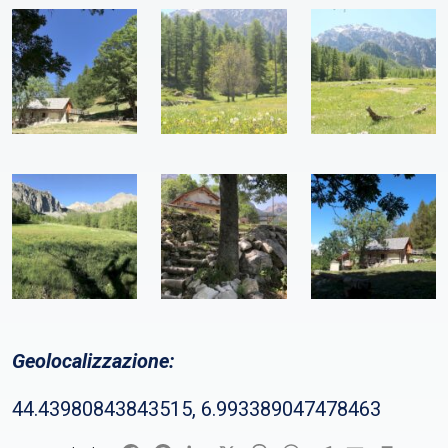
Geolocalizzazione:
44.43980843843515, 6.993389047478463