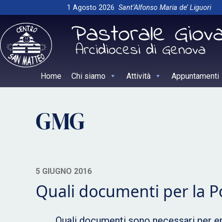
Skip
1 Agosto 2026
Sant’Alfonso Maria de’ Liguori
to
content
Home
Chi siamo
Attività
Appuntamenti
GMG
5 GIUGNO 2016
Quali documenti per la P
Quali documenti sono necessari per en