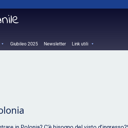
Giubileo 2025
Newsletter
Link utili
olonia
trare in Polonia? C’è bisogno del visto d’ingress