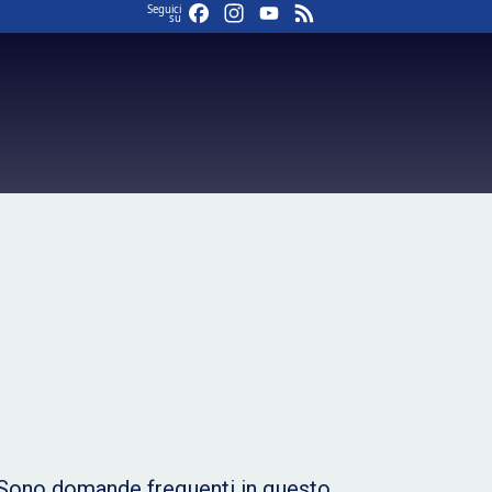
Facebook
Instagram
YouTube
Feed
Seguici
su
o?Sono domande frequenti in questo