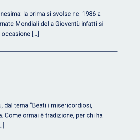
unesima: la prima si svolse nel 1986 a
nate Mondiali della Gioventù infatti si
n occasione […]
, dal tema “Beati i misericordiosi,
ia. Come ormai è tradizione, per chi ha
…]