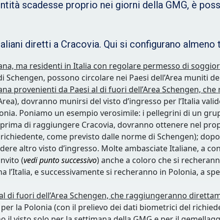
entità scadesse proprio nei giorni della GMG, è pos
taliani diretti a Cracovia. Qui si configurano almeno 
liana, ma residenti in Italia con regolare permesso di soggio
e di Schengen, possono circolare nei Paesi dell’Area muniti 
aliana provenienti da Paesi al di fuori dell’Area Schengen, 
Area), dovranno munirsi del visto d’ingresso per l’Italia va
lonia. Poniamo un esempio verosimile: i pellegrini di un gr
 prima di raggiungere Cracovia, dovranno ottenere nel proprio
el richiedente, come previsto dalle norme di Schengen); dopo 
edere altro visto d’ingresso. Molte ambasciate Italiane, a c
nvito (
vedi punto successivo
) anche a coloro che si recheranno
’Italia, e successivamente si recheranno in Polonia, a specif
i al di fuori dell’Area Schengen, che raggiungeranno diretta
 per la Polonia (con il prelievo dei dati biometrici del richi
 il visto solo per la settimana della GMG e per il gemellag