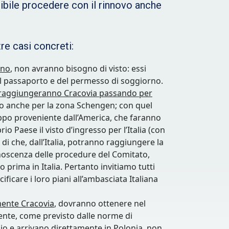
sibile procedere con il rinnovo anche
tre casi concreti:
rno
, non avranno bisogno di visto: essi
del passaporto e del permesso di soggiorno.
che raggiungeranno Cracovia passando per
lido anche per la zona Schengen; con quel
uppo proveniente dall’America, che faranno
 Paese il visto d’ingresso per l’Italia (con
di che, dall’Italia, potranno raggiungere la
onoscenza delle procedure del Comitato,
 prima in Italia. Pertanto invitiamo tutti
icare i loro piani all’ambasciata Italiana
mente Cracovia
, dovranno ottenere nel
edente, come previsto dalle norme di
gio e arrivano direttamente in Polonia, non