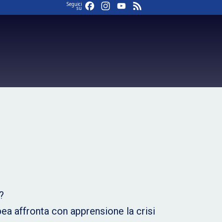
Facebook
Instagram
YouTube
Feed
Seguici
su
?
ea affronta con apprensione la crisi