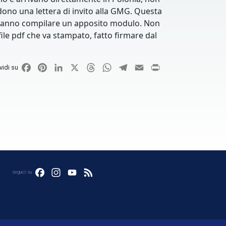
dono una lettera di invito alla GMG. Questa
i dovranno compilare un apposito modulo. Non
file pdf che va stampato, fatto firmare dal
Facebook
Pinterest
LinkedIn
X
Threads
WhatsApp
Telegram
Email
Print
vidi su
Facebook
Instagram
YouTube
Feed
seguici su