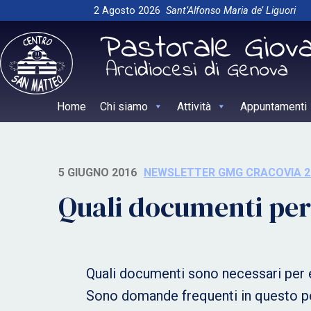
Skip
2 Agosto 2026
Sant’Alfonso Maria de’ Liguori
to
content
Home
Chi siamo
Attività
Appuntamenti
5 GIUGNO 2016
NEWSLETTER GMG CRACOVIA 2
Quali documenti per
Quali documenti sono necessari per e
Sono domande frequenti in questo per