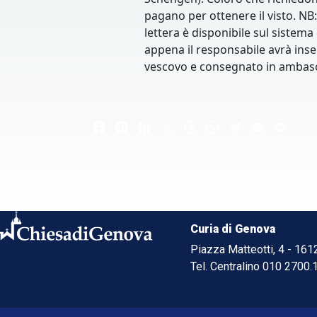
pagano per ottenere il visto. NB
lettera è disponibile sul sistema
appena il responsabile avrà inser
vescovo e consegnato in ambasc
Facebook
Pinterest
LinkedIn
X
Threads
WhatsApp
Telegram
Email
Print
Curia di Genova
Piazza Matteotti, 4 - 16
Tel. Centralino 010 2700.