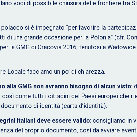
ano voci di possibile chiusura delle frontiere tra S
ri polacco si è impegnato “per favorire la partecipa
tti di una grande occasione per la Polonia” (cfr. C
 per la GMG di Cracovia 2016, tenutosi a Wadowice 
re Locale facciamo un po’ di chiarezza.
anno alla GMG non avranno bisogno di alcun visto
: 
i – così come tutti i cittadini dei Paesi europei che 
documento di identità (carta d’identità).
egrini italiani deve essere valido
: consigliamo in vi
denza del proprio documento, così da avviare event