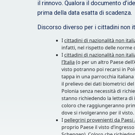
il rinnovo. Qualora il documento d’id
prima della data esatta di scadenza.
Discorso diverso per i cittadini non i
I
cittadini di nazionalità non ita
infatti, nel rispetto delle norm
I
cittadini di nazionalità non it
l’Italia
(o per un altro Paese dell’
visto potranno poi recarsi in Po
tappa in una parrocchia italiana
il prelievo dei dati biometrici d
Polonia senza necessità di richi
stanno richiedendo la lettera di i
coloro che raggiungeranno prima l
dove si rivolgeranno per il visto.
I
pellegrini provenienti da Paes
proprio Paese il visto d’ingresso
Schengen). Coloro che richiedono