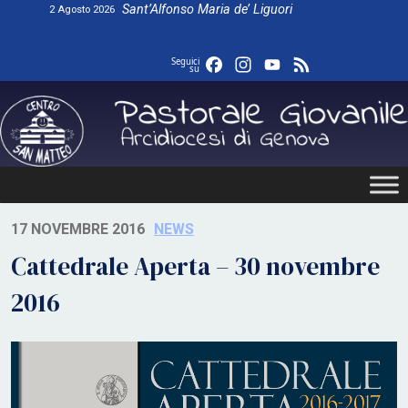
Skip
Sant’Alfonso Maria de’ Liguori
2 Agosto 2026
to
content
Facebook
Instagram
YouTube
Feed
Seguici
su
17 NOVEMBRE 2016
NEWS
Cattedrale Aperta – 30 novembre
2016