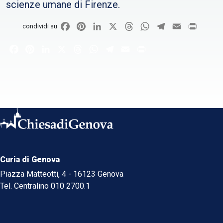
scienze umane di Firenze.
Facebook
Pinterest
LinkedIn
X
Threads
WhatsApp
Telegram
Email
Print
condividi su
Facebook
Pinterest
LinkedIn
X
Threads
WhatsApp
Telegram
Email
Print
Curia di Genova
Piazza Matteotti, 4 - 16123 Genova
Tel. Centralino 010 2700.1