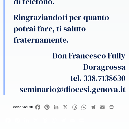
di telefono.
Ringraziandoti per quanto
potrai fare, ti saluto
fraternamente.
Don Francesco Fully
Doragrossa
tel. 338.7138630
seminario@diocesi.genova.it
Facebook
Pinterest
LinkedIn
X
Threads
WhatsApp
Telegram
Email
Print
condividi su
Facebook
Pinterest
LinkedIn
X
Threads
WhatsApp
Telegram
Email
Print