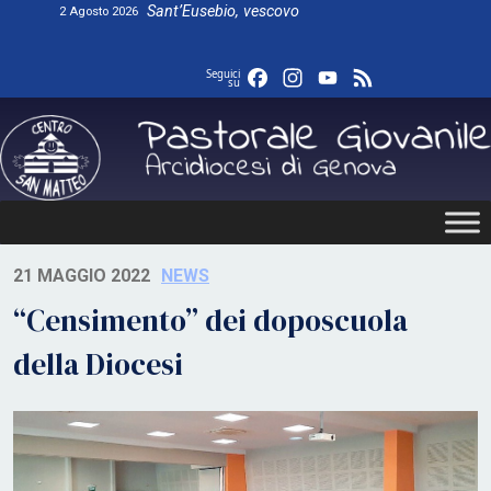
Skip
Sant’Eusebio, vescovo
2 Agosto 2026
to
content
Facebook
Instagram
YouTube
Feed
Seguici
su
21 MAGGIO 2022
NEWS
“Censimento” dei doposcuola
della Diocesi