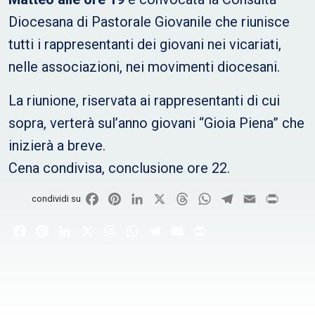
Diocesana di Pastorale Giovanile che riunisce
tutti i rappresentanti dei giovani nei vicariati,
nelle associazioni, nei movimenti diocesani.
La riunione, riservata ai rappresentanti di cui
sopra, verterà sul’anno giovani “Gioia Piena” che
inizierà a breve.
Cena condivisa, conclusione ore 22.
Facebook
Pinterest
LinkedIn
X
Threads
WhatsApp
Telegram
Email
Print
condividi su
Facebook
Pinterest
LinkedIn
X
Threads
WhatsApp
Telegram
Email
Print