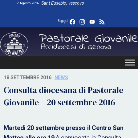
Skip
Sant’Eusebio, vescovo
2 Agosto 2026
to
content
Facebook
Instagram
YouTube
Feed
Seguici
su
18 SETTEMBRE 2016
NEWS
Consulta diocesana di Pastorale
Giovanile – 20 settembre 2016
Martedi 20 settembre presso il Centro San
Matteo alle ore 19
è convocata la Consulta