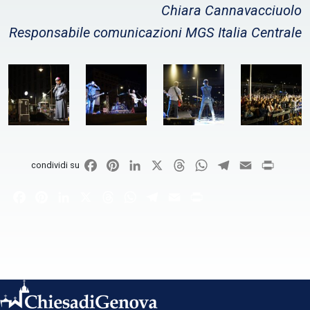
Chiara Cannavacciuolo
Responsabile comunicazioni MGS Italia Centrale
Facebook
Pinterest
LinkedIn
X
Threads
WhatsApp
Telegram
Email
Print
condividi su
Facebook
Pinterest
LinkedIn
X
Threads
WhatsApp
Telegram
Email
Print