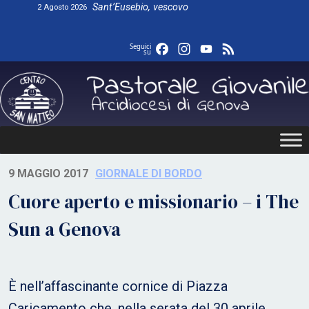
Skip
Sant’Eusebio, vescovo
2 Agosto 2026
to
content
Facebook
Instagram
YouTube
Feed
Seguici
su
9 MAGGIO 2017
GIORNALE DI BORDO
Cuore aperto e missionario – i The
Sun a Genova
È nell’affascinante cornice di Piazza
Caricamento che, nella serata del 30 aprile,