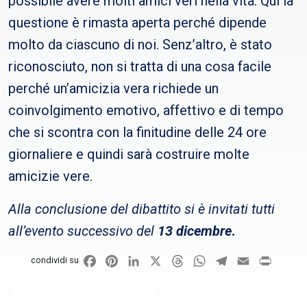
possibile avere molti amici veri nella vita. Qui la
questione è rimasta aperta perché dipende
molto da ciascuno di noi. Senz’altro, è stato
riconosciuto, non si tratta di una cosa facile
perché un’amicizia vera richiede un
coinvolgimento emotivo, affettivo e di tempo
che si scontra con la finitudine delle 24 ore
giornaliere e quindi sarà costruire molte
amicizie vere.
Alla conclusione del dibattito si è invitati tutti
all’evento successivo del
13 dicembre
.
Facebook
Pinterest
LinkedIn
X
Threads
WhatsApp
Telegram
Email
Print
condividi su
Facebook
Pinterest
LinkedIn
X
Threads
WhatsApp
Telegram
Email
Print