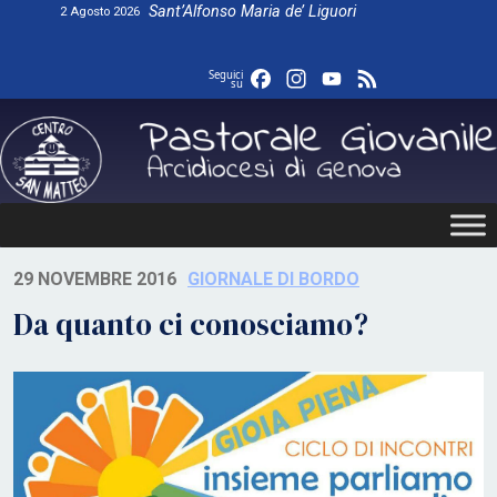
Skip
Sant’Alfonso Maria de’ Liguori
2 Agosto 2026
to
content
Facebook
Instagram
YouTube
Feed
Seguici
su
29 NOVEMBRE 2016
GIORNALE DI BORDO
Da quanto ci conosciamo?