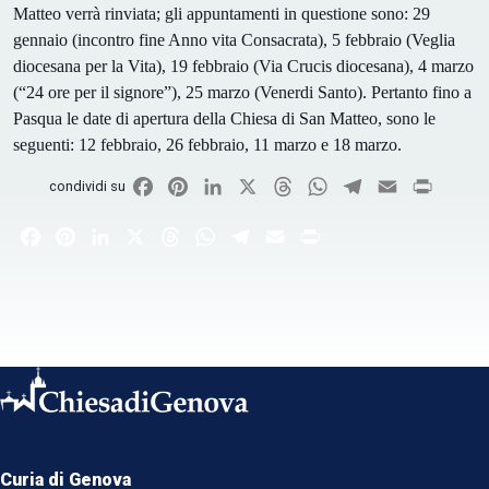
Matteo verrà rinviata; gli appuntamenti in questione sono: 29
gennaio (incontro fine Anno vita Consacrata), 5 febbraio (Veglia
diocesana per la Vita), 19 febbraio (Via Crucis diocesana), 4 marzo
(“24 ore per il signore”), 25 marzo (Venerdi Santo). Pertanto fino a
Pasqua le date di apertura della Chiesa di San Matteo, sono le
seguenti: 12 febbraio, 26 febbraio, 11 marzo e 18 marzo.
Facebook
Pinterest
LinkedIn
X
Threads
WhatsApp
Telegram
Email
Print
condividi su
Facebook
Pinterest
LinkedIn
X
Threads
WhatsApp
Telegram
Email
Print
Curia di Genova