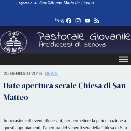
Skip
Sant’Alfonso Maria de’ Liguori
1 Agosto 2026
to
content
Facebook
Instagram
YouTube
Feed
Seguici
su
25 GENNAIO 2016
NEWS
Date apertura serale Chiesa di San
Matteo
In occasione di eventi diocesani, per permettere la partecipazione a
questi appuntamenti, l’apertura del venerdi sera della Chiesa di San