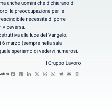
ma anche uomini che dichiarano di
avoro; la preoccupazione per le
escindibile necessità di porre
n viceversa.
struttiva alla luce del Vangelo.
dì 6 marzo (sempre nella sala
 quale speriamo di vedervi numerosi.
Il Gruppo Lavoro
Facebook
Pinterest
LinkedIn
X
Threads
WhatsApp
Telegram
Email
Print
vidi su