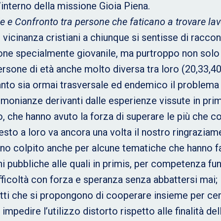
interno della missione Gioia Piena.
 e Confronto tra persone che faticano a trovare la
 vicinanza cristiani a chiunque si sentisse di raccon
ione specialmente giovanile, ma purtroppo non solo 
ersone di età anche molto diversa tra loro (20,33,4
nto sia ormai trasversale ed endemico il problema 
imonianze derivanti dalle esperienze vissute in prim
 che hanno avuto la forza di superare le più che comp
esto a loro va ancora una volta il nostro ringraziam
nno colpito anche per alcune tematiche che hanno f
i pubbliche alle quali in primis, per competenza fun
ifficoltà con forza e speranza senza abbattersi mai;
ggetti che si propongono di cooperare insieme per ce
impedire l’utilizzo distorto rispetto alle finalità de