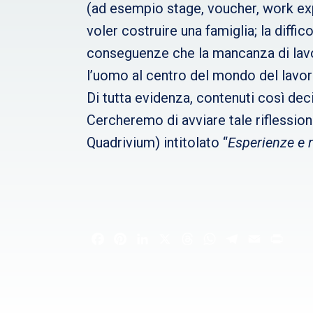
(ad esempio stage, voucher, work exp
voler costruire una famiglia; la diffi
conseguenze che la mancanza di lavor
l’uomo al centro del mondo del lavor
Di tutta evidenza, contenuti così dec
Cercheremo di avviare tale riflessio
Quadrivium) intitolato “
Esperienze e 
Facebook
Pinterest
LinkedIn
X
Threads
WhatsApp
Telegram
Email
Print