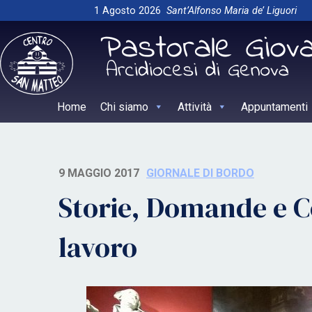
Skip
1 Agosto 2026
Sant’Alfonso Maria de’ Liguori
to
content
Home
Chi siamo
Attività
Appuntamenti
9 MAGGIO 2017
GIORNALE DI BORDO
Storie, Domande e C
lavoro