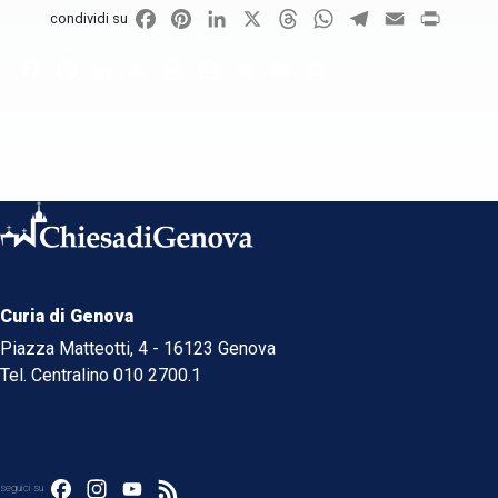
Facebook
Pinterest
LinkedIn
X
Threads
WhatsApp
Telegram
Email
Print
condividi su
Facebook
Pinterest
LinkedIn
X
Threads
WhatsApp
Telegram
Email
Print
Curia di Genova
Piazza Matteotti, 4 - 16123 Genova
Tel. Centralino 010 2700.1
Facebook
Instagram
YouTube
Feed
seguici su