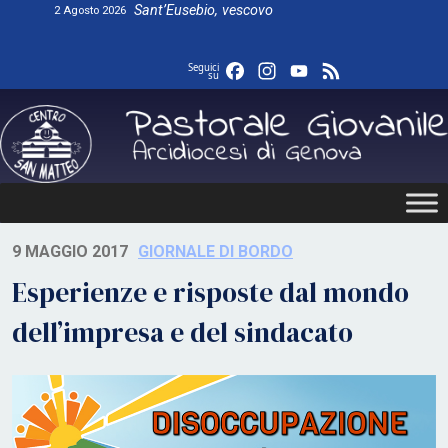
Skip
Sant’Eusebio, vescovo
2 Agosto 2026
to
content
Facebook
Instagram
YouTube
Feed
Seguici
su
9 MAGGIO 2017
GIORNALE DI BORDO
Esperienze e risposte dal mondo
dell’impresa e del sindacato