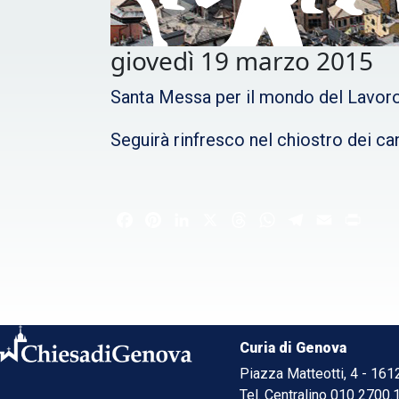
giovedì 19 marzo 2015
Santa Messa per il mondo del Lavoro
Seguirà rinfresco nel chiostro dei c
Facebook
Pinterest
LinkedIn
X
Threads
WhatsApp
Telegram
Email
Print
Curia di Genova
Piazza Matteotti, 4 - 16
Tel. Centralino 010 2700.