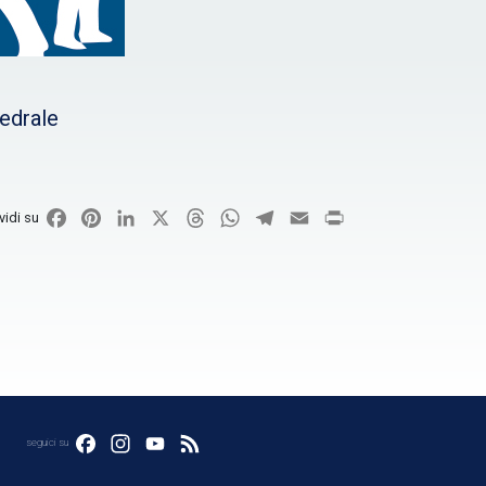
edrale
Facebook
Pinterest
LinkedIn
X
Threads
WhatsApp
Telegram
Email
Print
vidi su
Facebook
Instagram
YouTube
Feed
seguici su