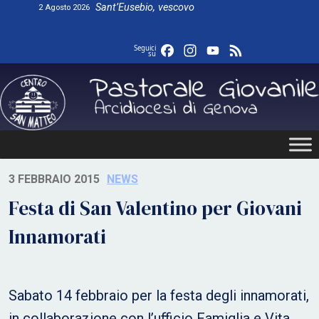
Skip
Sant’Eusebio, vescovo
2 Agosto 2026
to
content
Facebook
Instagram
YouTube
Feed
Seguici
su
3 FEBBRAIO 2015
NEWS
Festa di San Valentino per Giovani
Innamorati
Sabato 14 febbraio per la festa degli innamorati,
in collaborazione con l’ufficio Famiglia e Vita