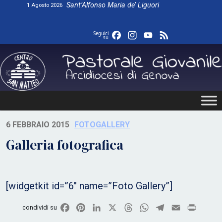
Skip
Sant’Alfonso Maria de’ Liguori
1 Agosto 2026
to
content
Facebook
Instagram
YouTube
Feed
Seguici
su
6 FEBBRAIO 2015
FOTOGALLERY
Galleria fotografica
[widgetkit id=”6″ name=”Foto Gallery”]
Facebook
Pinterest
LinkedIn
X
Threads
WhatsApp
Telegram
Email
Print
condividi su