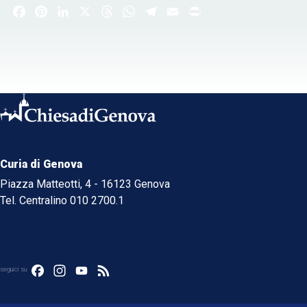
Facebook
Pinterest
LinkedIn
X
Threads
WhatsApp
Telegram
Email
Print
Curia di Genova
Piazza Matteotti, 4 - 16123 Genova
Tel. Centralino 010 2700.1
Facebook
Instagram
YouTube
Feed
seguici su