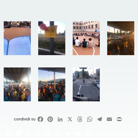
Facebook
Pinterest
LinkedIn
X
Threads
WhatsApp
Telegram
Email
Print
condividi su
Facebook
Pinterest
LinkedIn
X
Threads
WhatsApp
Telegram
Email
Print