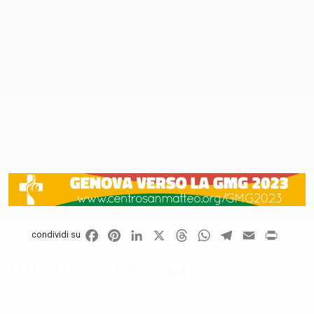
Facebook
Pinterest
LinkedIn
X
Threads
WhatsApp
Telegram
Email
Print
condividi su
Facebook
Pinterest
LinkedIn
X
Threads
WhatsApp
Telegram
Email
Print