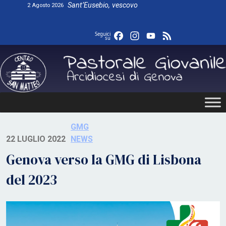
Skip
Sant’Eusebio, vescovo
2 Agosto 2026
to
content
Facebook
Instagram
YouTube
Feed
Seguici
su
GMG
22 LUGLIO 2022
NEWS
Genova verso la GMG di Lisbona
del 2023