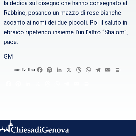
la dedica sul disegno che hanno consegnato al
Rabbino, posando un mazzo di rose bianche
accanto ai nomi dei due piccoli. Poi il saluto in
ebraico ripetendo insieme l’un l’altro “Shalom”,
pace.
GM
Facebook
Pinterest
LinkedIn
X
Threads
WhatsApp
Telegram
Email
Print
condividi su
Facebook
Pinterest
LinkedIn
X
Threads
WhatsApp
Telegram
Email
Print