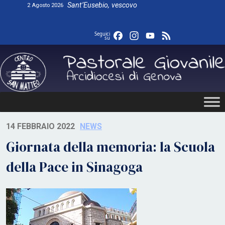
Skip
Sant’Eusebio, vescovo
2 Agosto 2026
to
content
Facebook
Instagram
YouTube
Feed
Seguici
su
14 FEBBRAIO 2022
NEWS
Giornata della memoria: la Scuola
della Pace in Sinagoga