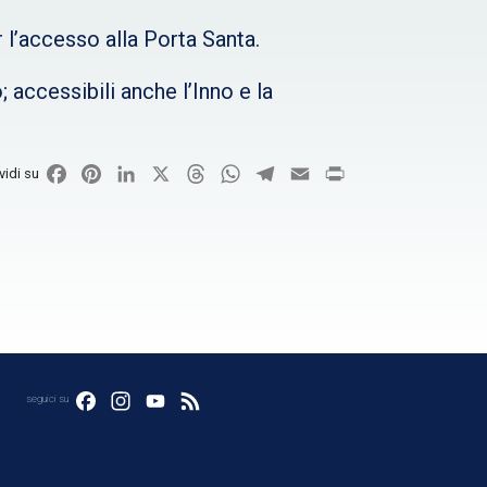
 l’accesso alla Porta Santa.
 accessibili anche l’Inno e la
Facebook
Pinterest
LinkedIn
X
Threads
WhatsApp
Telegram
Email
Print
vidi su
Facebook
Instagram
YouTube
Feed
seguici su