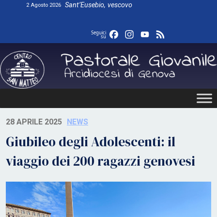
Skip
Sant’Eusebio, vescovo
2 Agosto 2026
to
content
Facebook
Instagram
YouTube
Feed
Seguici
su
28 APRILE 2025
NEWS
Giubileo degli Adolescenti: il
viaggio dei 200 ragazzi genovesi