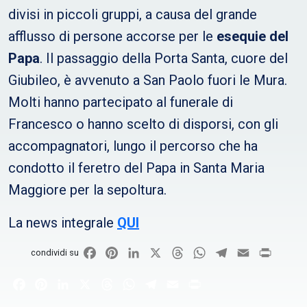
divisi in piccoli gruppi, a causa del grande
afflusso di persone accorse per le
esequie del
Papa
. Il passaggio della Porta Santa, cuore del
Giubileo, è avvenuto a San Paolo fuori le Mura.
Molti hanno partecipato al funerale di
Francesco o hanno scelto di disporsi, con gli
accompagnatori, lungo il percorso che ha
condotto il feretro del Papa in Santa Maria
Maggiore per la sepoltura.
La news integrale
QUI
Facebook
Pinterest
LinkedIn
X
Threads
WhatsApp
Telegram
Email
Print
condividi su
Facebook
Pinterest
LinkedIn
X
Threads
WhatsApp
Telegram
Email
Print