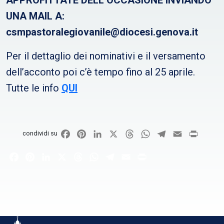
UNA MAIL A:
csmpastoralegiovanile@diocesi.genova.it
Per il dettaglio dei nominativi e il versamento
dell’acconto poi c’è tempo fino al 25 aprile.
Tutte le info
QUI
Facebook
Pinterest
LinkedIn
X
Threads
WhatsApp
Telegram
Email
Print
condividi su
Facebook
Pinterest
LinkedIn
X
Threads
WhatsApp
Telegram
Email
Print