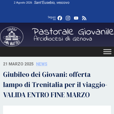
Skip
Sant’Eusebio, vescovo
2 Agosto 2026
to
content
Facebook
Instagram
YouTube
Feed
Seguici
su
21 MARZO 2025
NEWS
Giubileo dei Giovani: offerta
lampo di Trenitalia per il viaggio-
VALIDA ENTRO FINE MARZO